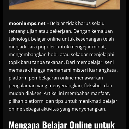
moonlamps.net
– Belajar tidak harus selalu
tentang ujian atau pekerjaan. Dengan kemajuan
teknologi, belajar online untuk kesenangan telah
menjadi cara populer untuk mengejar minat,
mengembangkan hobi, atau sekadar menjelajahi
topik baru tanpa tekanan. Dari mempelajari seni
memasak hingga memahami misteri luar angkasa,
platform pembelajaran online menawarkan
pengalaman yang menyenangkan, fleksibel, dan
mudah diakses. Artikel ini membahas manfaat,
pilihan platform, dan tips untuk menikmati belajar
online sebagai aktivitas yang menyenangkan.
Mengapa Belajar Online untuk