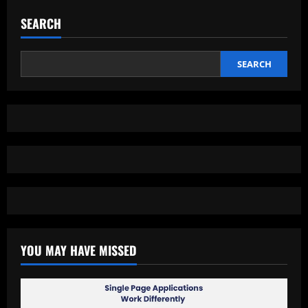
SEARCH
SEARCH
YOU MAY HAVE MISSED