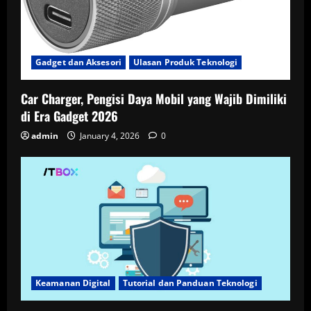
Gadget dan Aksesori
Ulasan Produk Teknologi
Car Charger, Pengisi Daya Mobil yang Wajib Dimiliki
di Era Gadget 2026
admin
January 4, 2026
0
Keamanan Digital
Tutorial dan Panduan Teknologi