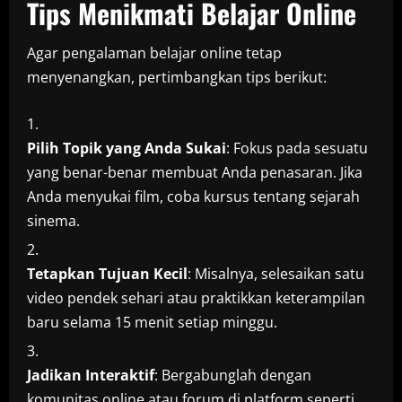
Tips Menikmati Belajar Online
Agar pengalaman belajar online tetap
menyenangkan, pertimbangkan tips berikut:
Pilih Topik yang Anda Sukai
: Fokus pada sesuatu
yang benar-benar membuat Anda penasaran. Jika
Anda menyukai film, coba kursus tentang sejarah
sinema.
Tetapkan Tujuan Kecil
: Misalnya, selesaikan satu
video pendek sehari atau praktikkan keterampilan
baru selama 15 menit setiap minggu.
Jadikan Interaktif
: Bergabunglah dengan
komunitas online atau forum di platform seperti