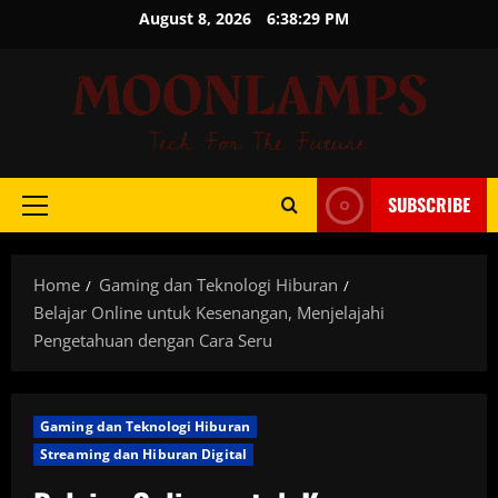
Skip
August 8, 2026
6:38:30 PM
to
content
SUBSCRIBE
Primary
Menu
Home
Gaming dan Teknologi Hiburan
Belajar Online untuk Kesenangan, Menjelajahi
Pengetahuan dengan Cara Seru
Gaming dan Teknologi Hiburan
Streaming dan Hiburan Digital