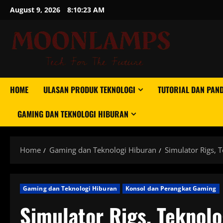
Skip
August 9, 2026
8:10:24 AM
to
content
HOME
ULASAN PRODUK TEKNOLOGI
TUTORIAL DAN PAN
GAMING DAN TEKNOLOGI HIBURAN
Home
Gaming dan Teknologi Hiburan
Simulator Rigs, 
Gaming dan Teknologi Hiburan
Konsol dan Perangkat Gaming
Simulator Rigs, Teknol