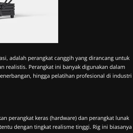
ulasi, adalah perangkat canggih yang dirancang untuk
n realistis. Perangkat ini banyak digunakan dalam
penerbangan, hingga pelatihan profesional di industri
an perangkat keras (hardware) dan perangkat lunak
entu dengan tingkat realisme tinggi. Rig ini biasanya