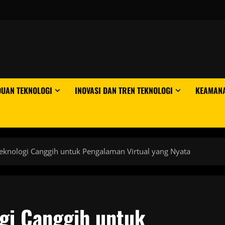
DUAN TEKNOLOGI
INOVASI DAN TREN TEKNOLOGI
KEAMANA
Teknologi Canggih untuk Pengalaman Virtual yang Nyata
ogi Canggih untuk