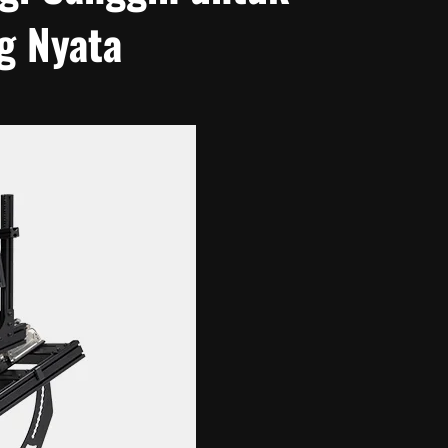
g Nyata