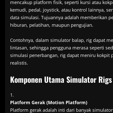
mencakup platform fisik, seperti kursi atau kokp
kemudi, pedal, joystick, atau kontrol lainnya, s
data simulasi. Tujuannya adalah memberikan p
hiburan, pelatihan, maupun pengujian.
Contohnya, dalam simulator balap, rig dapat me
lintasan, sehingga pengguna merasa seperti s
simulasi penerbangan, rig dapat meniru kokpit 
realistis.
Komponen Utama Simulator Rigs
Platform Gerak (Motion Platform)
Platform gerak adalah inti dari banyak simulator