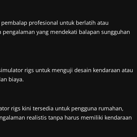
pembalap profesional untuk berlatih atau
an pengalaman yang mendekati balapan sungguhan
imulator rigs untuk menguji desain kendaraan atau
an biaya.
tor rigs kini tersedia untuk pengguna rumahan,
alaman realistis tanpa harus memiliki kendaraan