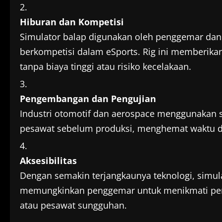
Hiburan dan Kompetisi
Simulator balap digunakan oleh penggemar dan 
berkompetisi dalam eSports. Rig ini memberik
tanpa biaya tinggi atau risiko kecelakaan.
Pengembangan dan Pengujian
Industri otomotif dan aerospace menggunakan s
pesawat sebelum produksi, menghemat waktu d
Aksesibilitas
Dengan semakin terjangkaunya teknologi, simula
memungkinkan penggemar untuk menikmati peng
atau pesawat sungguhan.