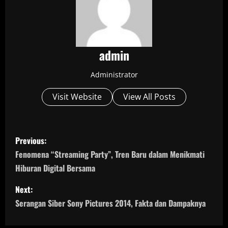
admin
Administrator
Visit Website
View All Posts
P
Previous:
o
Fenomena “Streaming Party”, Tren Baru dalam Menikmati
Hiburan Digital Bersama
s
Next:
t
Serangan Siber Sony Pictures 2014, Fakta dan Dampaknya
n