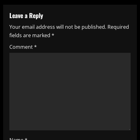
a
Leave a Reply
v
Your email address will not be published.
Required
i
fields are marked
*
g
Comment
*
a
t
i
o
n