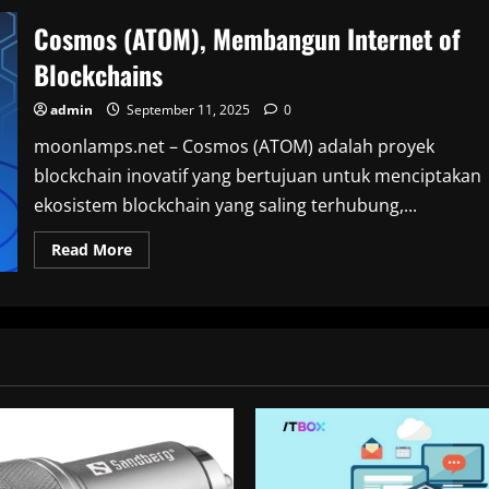
Cosmos (ATOM), Membangun Internet of
Blockchains
admin
September 11, 2025
0
moonlamps.net – Cosmos (ATOM) adalah proyek
blockchain inovatif yang bertujuan untuk menciptakan
ekosistem blockchain yang saling terhubung,...
Read
Read More
more
about
Cosmos
(ATOM),
Membangun
Internet
of
Blockchains