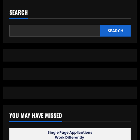
Serial
Animasi
Digital
SEARCH
di
Crunchyroll,
Petualangan
Tak
Terbatas
SEARCH
dari
Jepang
hingga
Adaptasi
Global
YOU MAY HAVE MISSED