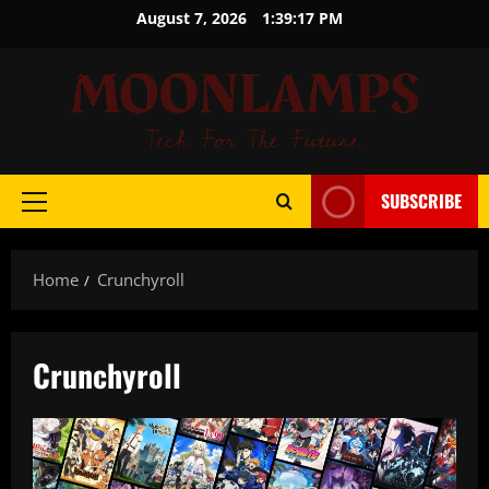
Skip
August 7, 2026
1:39:17 PM
to
content
SUBSCRIBE
Primary
Menu
Home
Crunchyroll
Crunchyroll