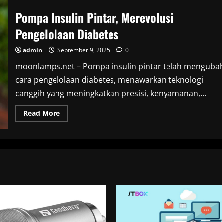
Pompa Insulin Pintar, Merevolusi
Pengelolaan Diabetes
admin
September 9, 2025
0
moonlamps.net – Pompa insulin pintar telah menguba
cara pengelolaan diabetes, menawarkan teknologi
canggih yang meningkatkan presisi, kenyamanan,...
Read
Read More
more
about
Pompa
Insulin
Pintar,
Merevolusi
Pengelolaan
Diabetes