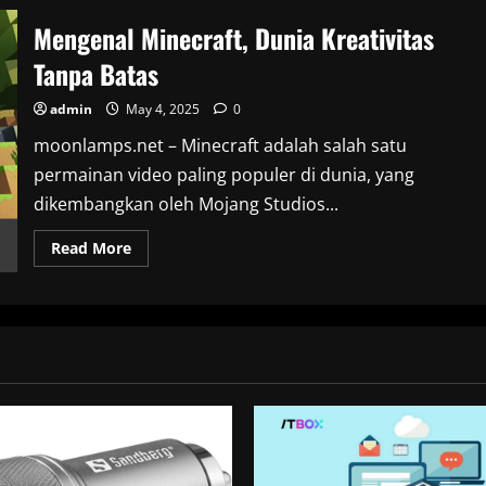
Mengenal Minecraft, Dunia Kreativitas
Tanpa Batas
admin
May 4, 2025
0
moonlamps.net – Minecraft adalah salah satu
permainan video paling populer di dunia, yang
dikembangkan oleh Mojang Studios...
Read
Read More
more
about
Mengenal
Minecraft,
Dunia
Kreativitas
Tanpa
Batas