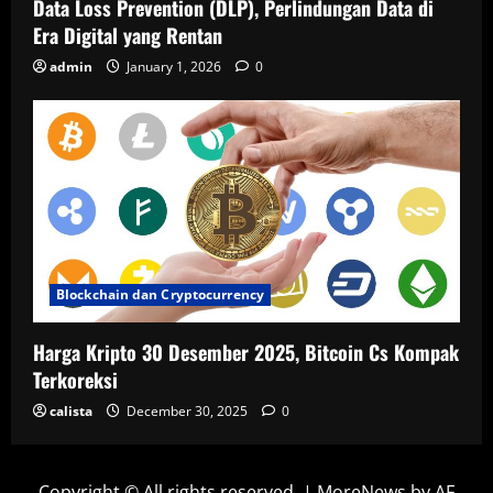
Data Loss Prevention (DLP), Perlindungan Data di
Era Digital yang Rentan
admin
January 1, 2026
0
Blockchain dan Cryptocurrency
Harga Kripto 30 Desember 2025, Bitcoin Cs Kompak
Terkoreksi
calista
December 30, 2025
0
Copyright © All rights reserved.
|
MoreNews
by AF