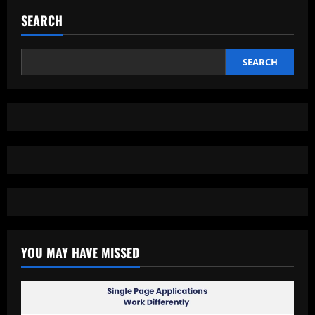
Security,
Perlindungan
SEARCH
Esensial
di
Era
Ancaman
Siber
SEARCH
yang
Semakin
Canggih
YOU MAY HAVE MISSED