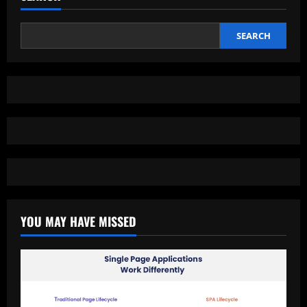
Apple
yang
Lebih
Tipis,
SEARCH
Lebih
Kuat,
dan
Siap
untuk
Masa
Depan
YOU MAY HAVE MISSED