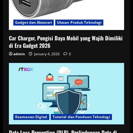
Gadget dan Aksesori
Ulasan Produk Teknologi
Car Charger, Pengisi Daya Mobil yang Wajib Dimiliki
di Era Gadget 2026
admin
January 4, 2026
0
Keamanan Digital
Tutorial dan Panduan Teknologi
Data Loss Prevention (DLP), Perlindungan Data di