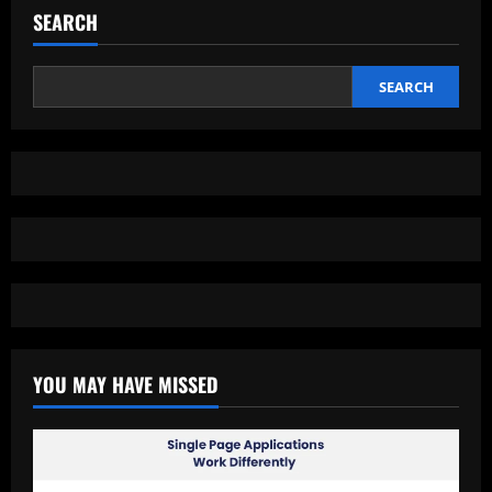
Genre
SEARCH
Game
Kartu
Strategis
yang
Mengguncang
SEARCH
Dunia
Gaming
YOU MAY HAVE MISSED