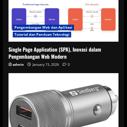
Pengembangan Web dan Aplikasi
Tutorial dan Panduan Teknologi
Single Page Application (SPA), Inovasi dalam
Pengembangan Web Modern
admin
January 15, 2026
0