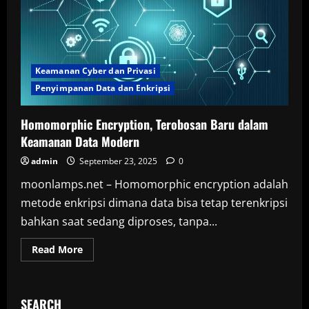
Keamanan Cyber dan Privasi
Penyimpanan Data dan Enkripsi
Homomorphic Encryption, Terobosan Baru dalam
Keamanan Data Modern
admin
September 23, 2025
0
moonlamps.net – Homomorphic encryption adalah
metode enkripsi dimana data bisa tetap terenkripsi
bahkan saat sedang diproses, tanpa...
Read
Read More
more
about
Homomorphic
Encryption,
Terobosan
SEARCH
Baru