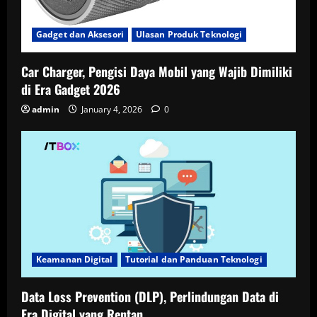
Gadget dan Aksesori
Ulasan Produk Teknologi
Car Charger, Pengisi Daya Mobil yang Wajib Dimiliki
di Era Gadget 2026
admin
January 4, 2026
0
Keamanan Digital
Tutorial dan Panduan Teknologi
Data Loss Prevention (DLP), Perlindungan Data di
Era Digital yang Rentan