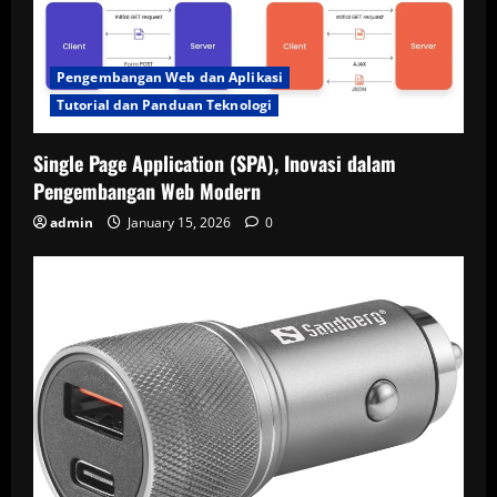
Pengembangan Web dan Aplikasi
Tutorial dan Panduan Teknologi
Single Page Application (SPA), Inovasi dalam
Pengembangan Web Modern
admin
January 15, 2026
0