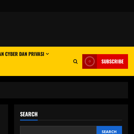
N CYBER DAN PRIVASI
SUBSCRIBE
SEARCH
SEARCH