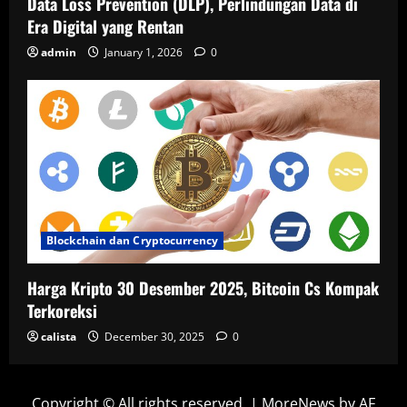
Data Loss Prevention (DLP), Perlindungan Data di
Era Digital yang Rentan
admin
January 1, 2026
0
Blockchain dan Cryptocurrency
Harga Kripto 30 Desember 2025, Bitcoin Cs Kompak
Terkoreksi
calista
December 30, 2025
0
Copyright © All rights reserved.
|
MoreNews
by AF