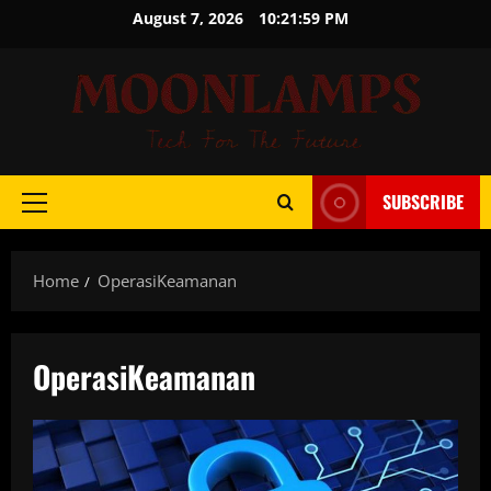
Skip
August 7, 2026
10:21:59 PM
to
content
SUBSCRIBE
Primary
Menu
Home
OperasiKeamanan
OperasiKeamanan