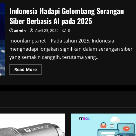
Indonesia Hadapi Gelombang Serangan
Siber Berbasis AI pada 2025
admin
April 23, 2025
0
moonlamps.net – Pada tahun 2025, Indonesia
menghadapi lonjakan signifikan dalam serangan siber
yang semakin canggih, terutama yang...
Read
Read More
more
about
Indonesia
Hadapi
Gelombang
Serangan
Siber
Berbasis
AI
pada
2025