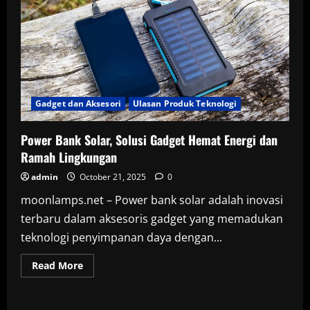
Gadget dan Aksesori
Ulasan Produk Teknologi
Power Bank Solar, Solusi Gadget Hemat Energi dan
Ramah Lingkungan
admin
October 21, 2025
0
moonlamps.net – Power bank solar adalah inovasi
terbaru dalam aksesoris gadget yang memadukan
teknologi penyimpanan daya dengan...
Read
Read More
more
about
Power
Bank