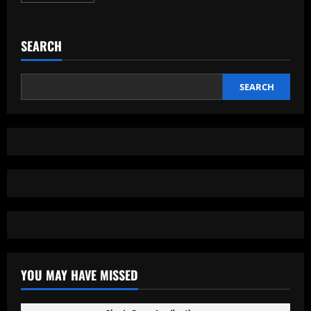
about
Mengenal
ZTE
Nubia
SEARCH
Pad,
Tablet
Inovatif
dengan
Teknologi
SEARCH
3D
Tanpa
Kacamata
YOU MAY HAVE MISSED