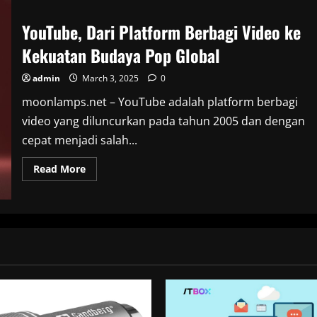
YouTube, Dari Platform Berbagi Video ke
Kekuatan Budaya Pop Global
admin
March 3, 2025
0
moonlamps.net – YouTube adalah platform berbagi
video yang diluncurkan pada tahun 2005 dan dengan
cepat menjadi salah...
Read
Read More
more
about
YouTube,
Dari
Platform
Berbagi
Video
ke
Kekuatan
Budaya
Pop
Global