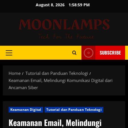
Skip
August 8, 2026
1:58:59 PM
to
content
SUBSCRIBE
Primary
Menu
Home
Tutorial dan Panduan Teknologi
Keamanan Email, Melindungi Komunikasi Digital dari
Ancaman Siber
Keamanan Digital
Tutorial dan Panduan Teknologi
Keamanan Email, Melindungi