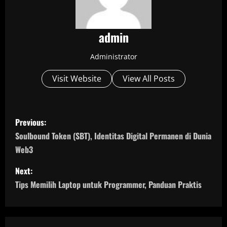
admin
Administrator
Visit Website
View All Posts
P
Previous:
o
Soulbound Token (SBT), Identitas Digital Permanen di Dunia
Web3
s
Next:
t
Tips Memilih Laptop untuk Programmer, Panduan Praktis
n
a