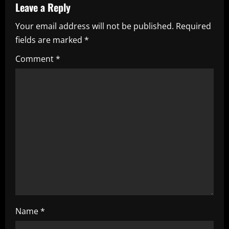
Leave a Reply
v
Your email address will not be published.
Required
i
fields are marked
*
g
Comment
*
a
t
i
o
n
Name
*