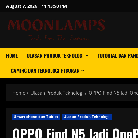
Skip
August 7, 2026
11:13:58 PM
to
content
HOME
ULASAN PRODUK TEKNOLOGI
TUTORIAL DAN PAN
GAMING DAN TEKNOLOGI HIBURAN
Home
Ulasan Produk Teknologi
OPPO Find N5 Jadi One
Smartphone dan Tablet
Ulasan Produk Teknologi
OPPO Find N5 Jadi OneP