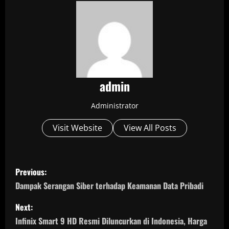
admin
Administrator
Visit Website
View All Posts
P
Previous:
o
Dampak Serangan Siber terhadap Keamanan Data Pribadi
s
Next:
Infinix Smart 9 HD Resmi Diluncurkan di Indonesia, Harga