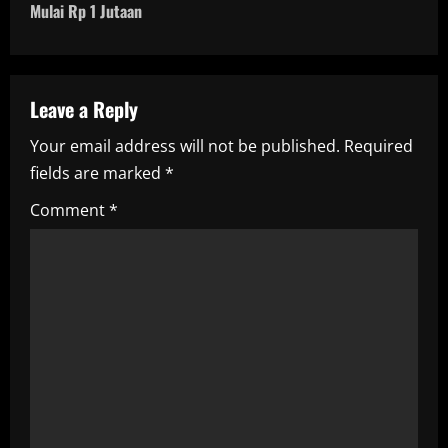
t
Mulai Rp 1 Jutaan
n
a
Leave a Reply
v
Your email address will not be published.
Required
i
fields are marked
*
g
Comment
*
a
t
i
o
n