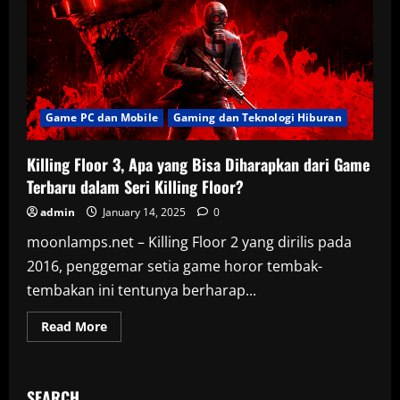
Game PC dan Mobile
Gaming dan Teknologi Hiburan
Killing Floor 3, Apa yang Bisa Diharapkan dari Game
Terbaru dalam Seri Killing Floor?
admin
January 14, 2025
0
moonlamps.net – Killing Floor 2 yang dirilis pada
2016, penggemar setia game horor tembak-
tembakan ini tentunya berharap...
Read
Read More
more
about
Killing
Floor
3,
SEARCH