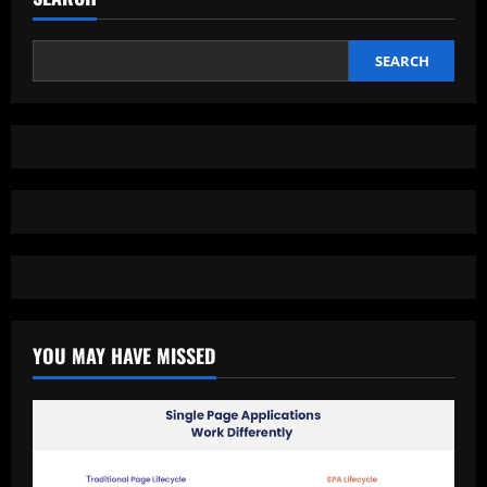
Apa
yang
Bisa
Diharapkan
dari
SEARCH
Game
Terbaru
dalam
Seri
Killing
Floor?
YOU MAY HAVE MISSED