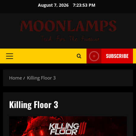
Skip
August 7, 2026
7:23:54 PM
to
content
SUBSCRIBE
Primary
Menu
Home
Killing Floor 3
Killing Floor 3